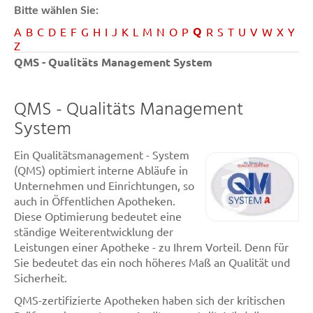
Bitte wählen Sie:
Q
A
B
C
D
E
F
G
H
I
J
K
L
M
N
O
P
R
S
T
U
V
W
X
Y
Z
QMS - Qualitäts Management System
QMS - Qualitäts Management
System
Ein Qualitätsmanagement - System
(QMS) optimiert interne Abläufe in
Unternehmen und Einrichtungen, so
auch in Öffentlichen Apotheken.
Diese Optimierung bedeutet eine
ständige Weiterentwicklung der
Leistungen einer Apotheke - zu Ihrem Vorteil. Denn für
Sie bedeutet das ein noch höheres Maß an Qualität und
Sicherheit.
QMS-zertifizierte Apotheken haben sich der kritischen