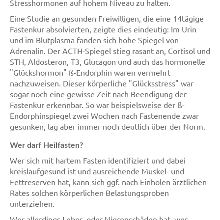
Stresshormonen auf hohem Niveau zu halten.
Eine Studie an gesunden Freiwilligen, die eine 14tägige
Fastenkur absolvierten, zeigte dies eindeutig: Im Urin
und im Blutplasma fanden sich hohe Spiegel von
Adrenalin. Der ACTH-Spiegel stieg rasant an, Cortisol und
STH, Aldosteron, T3, Glucagon und auch das hormonelle
"Glückshormon" ß-Endorphin waren vermehrt
nachzuweisen. Dieser körperliche "Glücksstress" war
sogar noch eine gewisse Zeit nach Beendigung der
Fastenkur erkennbar. So war beispielsweise der ß-
Endorphinspiegel zwei Wochen nach Fastenende zwar
gesunken, lag aber immer noch deutlich über der Norm.
Wer darf Heilfasten?
Wer sich mit hartem Fasten identifiziert und dabei
kreislaufgesund ist und ausreichende Muskel- und
Fettreserven hat, kann sich ggf. nach Einholen ärztlichen
Rates solchen körperlichen Belastungsproben
unterziehen.
Wer allerdings Leber- oder Nierenschäden hat, wer