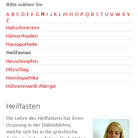
Bitte wählen Sie:
H
A
B
C
D
E
F
G
I
J
K
L
M
N
O
P
Q
R
S
T
U
V
W
X
Y
Z
Halsschmerzen
Hämorrhoiden
Hausapotheke
Heilfasten
Heuschnupfen
Hitzschlag
Homöopathika
Hühnereiweiß-Allergie
Heilfasten
Die Lehre des Heilfastens hat ihren
Ursprung in der Diätetiklehre,
welche sich bis in die griechische