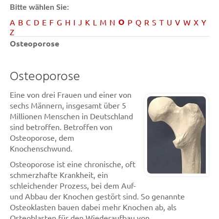
Bitte wählen Sie:
O
A
B
C
D
E
F
G
H
I
J
K
L
M
N
P
Q
R
S
T
U
V
W
X
Y
Z
Osteoporose
Osteoporose
Eine von drei Frauen und einer von
sechs Männern, insgesamt über 5
Millionen Menschen in Deutschland
sind betroffen. Betroffen von
Osteoporose, dem
Knochenschwund.
Osteoporose ist eine chronische, oft
schmerzhafte Krankheit, ein
schleichender Prozess, bei dem Auf-
und Abbau der Knochen gestört sind. So genannte
Osteoklasten bauen dabei mehr Knochen ab, als
Osteoblasten für den Wiederaufbau von