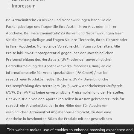
Impressum
Bei Arzneimitteln: Zu Risiken und Nebenwirkungen lesen Sie die
Packungsbeilage und fragen Sie Ihre Ärztin, Ihren Arzt oder in Ihrer
Apotheke. Bei Tierarzneimitteln: Zu Risiken und Nebenwirkungen lesen
Sie die Packungsbeilage und fragen Sie Ihre Tierärztin, Ihren Tierarzt oder
in Ihrer Apotheke. Nur solange Vorrat reicht. Irrtum vorbehalten. Alle
Preise inkl. MwSt. * Sparpotential gegenüber der unverbindlichen
Preisempfehlung des Herstellers (UVP) oder der unverbindlichen
Herstellermeldung des Apothekenverkaufspreises (UAVP) an die
Informationsstelle für Arzneispezialitäten (IFA GmbH) / nur bei
rezeptfreien Produkten außer Büchern. UVP = Unverbindliche
Preisempfehlung des Herstellers (UVP). AVP = Apothekenverkaufspreis
(AVP). Der AVP ist keine unverbindliche Preisempfehlung der Hersteller.
Der AVP ist ein von den Apotheken selbst in Ansatz gebrachter Preis für
rezeptfreie Arzneimittel, der in der Höhe dem für Apotheken
verbindlichen Arzneimittel Abgabepreis entspricht, zu dem eine
Apotheke in bestimmten Fällen das Produkt mit der gesetzlichen
Krankenversicherung abrechnet. Im Gegensatz zum AVP ist die
This website makes use of cookies to enhance browsing experience and
gebräuchliche UVP eine Empfehlung der Hersteller.