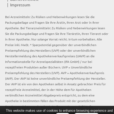
Impressum
Bei Arzneimitteln: Zu Risiken und Nebenwirkungen lesen Sie die
Packungsbeilage und fragen Sie Ihre Ärztin, Ihren Arzt oder in Ihrer
Apotheke. Bei Tierarzneimitteln: Zu Risiken und Nebenwirkungen lesen
Sie die Packungsbeilage und fragen Sie Ihre Tierärztin, Ihren Tierarzt oder
in Ihrer Apotheke. Nur solange Vorrat reicht. Irrtum vorbehalten. Alle
Preise inkl. MwSt. * Sparpotential gegenüber der unverbindlichen
Preisempfehlung des Herstellers (UVP) oder der unverbindlichen
Herstellermeldung des Apothekenverkaufspreises (UAVP) an die
Informationsstelle für Arzneispezialitäten (IFA GmbH) / nur bei
rezeptfreien Produkten außer Büchern. UVP = Unverbindliche
Preisempfehlung des Herstellers (UVP). AVP = Apothekenverkaufspreis
(AVP). Der AVP ist keine unverbindliche Preisempfehlung der Hersteller.
Der AVP ist ein von den Apotheken selbst in Ansatz gebrachter Preis für
rezeptfreie Arzneimittel, der in der Höhe dem für Apotheken
verbindlichen Arzneimittel Abgabepreis entspricht, zu dem eine
Apotheke in bestimmten Fällen das Produkt mit der gesetzlichen
Krankenversicherung abrechnet. Im Gegensatz zum AVP ist die
This website makes use of cookies to enhance browsing experience and
gebräuchliche UVP eine Empfehlung der Hersteller.