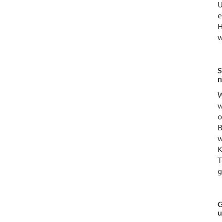
U
e
H
w
S
n
W
w
o
B
w
K
T
g
G
u