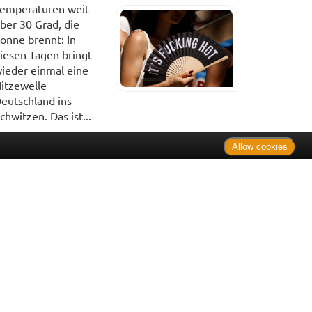
emperaturen weit
ber 30 Grad, die
onne brennt: In
iesen Tagen bringt
ieder einmal eine
itzewelle
eutschland ins
chwitzen. Das ist...
Allow cookies
. Bei Tierarzneimitteln: Zu Risiken und Nebenwirkungen lesen
e Preise inkl. MwSt. * Sparpotential gegenüber der
 Informationsstelle für Arzneispezialitäten (IFA GmbH) / nur
 Der AVP ist keine unverbindliche Preisempfehlung der
ken verbindlichen Arzneimittel Abgabepreis entspricht, zu dem
iche UVP eine Empfehlung der Hersteller.