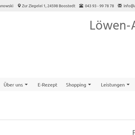
anowski
Zur Ziegelei 1, 24598 Boostedt
043 93 - 99 78 78
info@
Löwen-A
Über uns
E-Rezept
Shopping
Leistungen