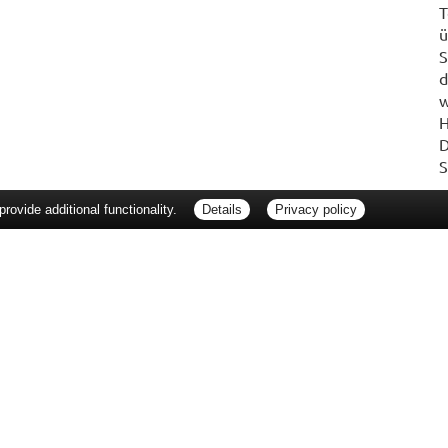
T
ü
S
d
w
H
D
S
ovide additional functionality.
Details
Privacy policy
erbraucherrechte
Barrierefreiheit
Impressum
ie Packungsbeilage und fragen Sie Ihre Ärztin, Ihren Arzt oder in Ihrer Apotheke
Tierarzt oder in Ihrer Apotheke. Nur solange Vorrat reicht. Irrtum vorbehalten. All
er unverbindlichen Herstellermeldung des Apothekenverkaufspreises (UAVP) an die
che Preisempfehlung des Herstellers (UVP). AVP = Apothekenverkaufspreis (AVP).
tz gebrachter Preis für rezeptfreie Arzneimittel, der in der Höhe dem für Apothe
tzlichen Krankenversicherung abrechnet. Im Gegensatz zum AVP ist die gebräuchl