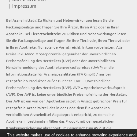
Impressum
Bei Arzneimitteln: Zu Risiken und Nebenwirkungen lesen Sie die
Packungsbeilage und fragen Sie Ihre Ärztin, Ihren Arzt oder in Ihrer
Apotheke. Bei Tierarzneimitteln: Zu Risiken und Nebenwirkungen lesen
Sie die Packungsbeilage und fragen Sie Ihre Tierärztin, Ihren Tierarzt oder
in Ihrer Apotheke. Nur solange Vorrat reicht. Irrtum vorbehalten. Alle
Preise inkl. MwSt. * Sparpotential gegenüber der unverbindlichen
Preisempfehlung des Herstellers (UVP) oder der unverbindlichen
Herstellermeldung des Apothekenverkaufspreises (UAVP) an die
Informationsstelle für Arzneispezialitäten (IFA GmbH) / nur bei
rezeptfreien Produkten außer Büchern. UVP = Unverbindliche
Preisempfehlung des Herstellers (UVP). AVP = Apothekenverkaufspreis
(AVP). Der AVP ist keine unverbindliche Preisempfehlung der Hersteller.
Der AVP ist ein von den Apotheken selbst in Ansatz gebrachter Preis für
rezeptfreie Arzneimittel, der in der Höhe dem für Apotheken
verbindlichen Arzneimittel Abgabepreis entspricht, zu dem eine
Apotheke in bestimmten Fällen das Produkt mit der gesetzlichen
Krankenversicherung abrechnet. Im Gegensatz zum AVP ist die
gebräuchliche UVP eine Empfehlung der Hersteller.
This website makes use of cookies to enhance browsing experience and