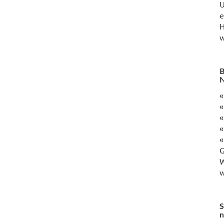
U
e
H
w
B
N
«
«
«
«
«
G
W
w
S
n