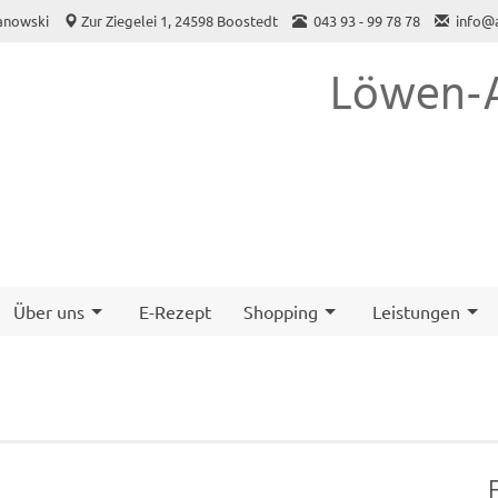
anowski
Zur Ziegelei 1, 24598 Boostedt
043 93 - 99 78 78
info@
Löwen-A
Über uns
E-Rezept
Shopping
Leistungen