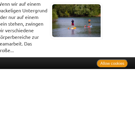
enn wir auf einem
ackeligen Untergrund
der nur auf einem
ein stehen, zwingen
ir verschiedene
örperbereiche zur
eamarbeit. Das
roße...
Allow cookies
. Bei Tierarzneimitteln: Zu Risiken und Nebenwirkungen lesen
e Preise inkl. MwSt. * Sparpotential gegenüber der
 Informationsstelle für Arzneispezialitäten (IFA GmbH) / nur
 Der AVP ist keine unverbindliche Preisempfehlung der
ken verbindlichen Arzneimittel Abgabepreis entspricht, zu dem
iche UVP eine Empfehlung der Hersteller.