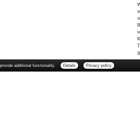
W
w
o
B
w
K
T
g
ovide additional functionality.
Details
Privacy policy
erbraucherrechte
Barrierefreiheit
Impressum
ie Packungsbeilage und fragen Sie Ihre Ärztin, Ihren Arzt oder in Ihrer Apotheke
Tierarzt oder in Ihrer Apotheke. Nur solange Vorrat reicht. Irrtum vorbehalten. All
er unverbindlichen Herstellermeldung des Apothekenverkaufspreises (UAVP) an die
che Preisempfehlung des Herstellers (UVP). AVP = Apothekenverkaufspreis (AVP).
tz gebrachter Preis für rezeptfreie Arzneimittel, der in der Höhe dem für Apothe
tzlichen Krankenversicherung abrechnet. Im Gegensatz zum AVP ist die gebräuchl