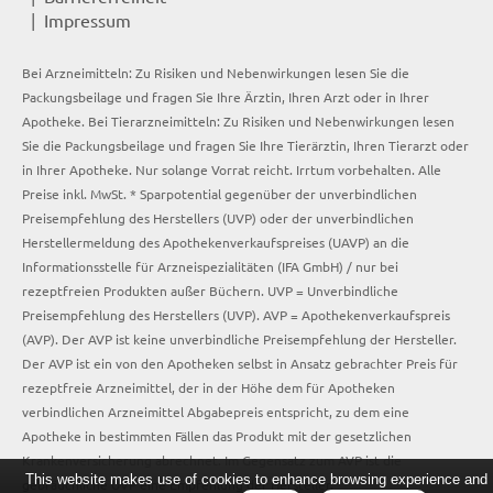
Impressum
Bei Arzneimitteln: Zu Risiken und Nebenwirkungen lesen Sie die
Packungsbeilage und fragen Sie Ihre Ärztin, Ihren Arzt oder in Ihrer
Apotheke. Bei Tierarzneimitteln: Zu Risiken und Nebenwirkungen lesen
Sie die Packungsbeilage und fragen Sie Ihre Tierärztin, Ihren Tierarzt oder
in Ihrer Apotheke. Nur solange Vorrat reicht. Irrtum vorbehalten. Alle
Preise inkl. MwSt. * Sparpotential gegenüber der unverbindlichen
Preisempfehlung des Herstellers (UVP) oder der unverbindlichen
Herstellermeldung des Apothekenverkaufspreises (UAVP) an die
Informationsstelle für Arzneispezialitäten (IFA GmbH) / nur bei
rezeptfreien Produkten außer Büchern. UVP = Unverbindliche
Preisempfehlung des Herstellers (UVP). AVP = Apothekenverkaufspreis
(AVP). Der AVP ist keine unverbindliche Preisempfehlung der Hersteller.
Der AVP ist ein von den Apotheken selbst in Ansatz gebrachter Preis für
rezeptfreie Arzneimittel, der in der Höhe dem für Apotheken
verbindlichen Arzneimittel Abgabepreis entspricht, zu dem eine
Apotheke in bestimmten Fällen das Produkt mit der gesetzlichen
Krankenversicherung abrechnet. Im Gegensatz zum AVP ist die
This website makes use of cookies to enhance browsing experience and
gebräuchliche UVP eine Empfehlung der Hersteller.